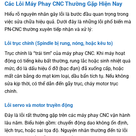
Các Lỗi Máy Phay CNC Thường Gặp Hiện Nay
Hiểu rõ nguyên nhân gây lỗi là bước đầu quan trọng trong
việc sửa chữa hiệu quả. Dưới đây là những lỗi phổ biến mà
PN-CNC thường xuyên tiếp nhận và xử lý:
Lỗi trục chính (Spindle bị rung, nóng, hoặc kêu to)
Trục chính là “trái tim” của máy phay CNC. Khi máy hoạt
động có tiếng kêu bất thường, rung lắc hoặc sinh nhiệt quá
mức, đó là dấu hiệu ổ đỡ (bạc đạn) đã xuống cấp, hoặc
mất cân bằng do mạt kim loại, dầu bẩn tích tụ. Nếu không
sửa kịp thời, có thể dẫn đến gãy trục, cháy motor trục
chính.
Lỗi servo và motor truyền động
Đây là lỗi rất thường gặp trên các máy phay CNC vận hành
lâu năm. Biểu hiện gồm: chuyển động dao không ổn định,
lệch trục, hoặc sai tọa độ. Nguyên nhân thường đến từ lỗi