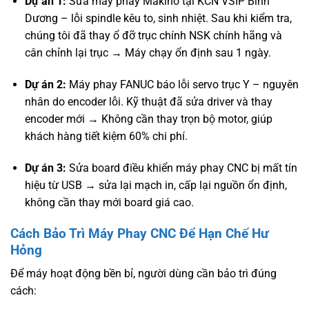
Dự án 1:
Sửa máy phay Makino tại KCN VSIP Bình
Dương – lỗi spindle kêu to, sinh nhiệt. Sau khi kiểm tra,
chúng tôi đã thay ổ đỡ trục chính NSK chính hãng và
cân chỉnh lại trục → Máy chạy ổn định sau 1 ngày.
Dự án 2:
Máy phay FANUC báo lỗi servo trục Y – nguyên
nhân do encoder lỗi. Kỹ thuật đã sửa driver và thay
encoder mới → Không cần thay trọn bộ motor, giúp
khách hàng tiết kiệm 60% chi phí.
Dự án 3:
Sửa board điều khiển máy phay CNC bị mất tín
hiệu từ USB → sửa lại mạch in, cấp lại nguồn ổn định,
không cần thay mới board giá cao.
Cách Bảo Trì Máy Phay CNC Để Hạn Chế Hư
Hỏng
Để máy hoạt động bền bỉ, người dùng cần bảo trì đúng
cách: