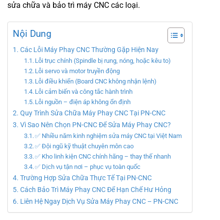
sửa chữa và bảo trì máy CNC các loại.
Nội Dung
Các Lỗi Máy Phay CNC Thường Gặp Hiện Nay
Lỗi trục chính (Spindle bị rung, nóng, hoặc kêu to)
Lỗi servo và motor truyền động
Lỗi điều khiển (Board CNC không nhận lệnh)
Lỗi cảm biến và công tắc hành trình
Lỗi nguồn – điện áp không ổn định
Quy Trình Sửa Chữa Máy Phay CNC Tại PN-CNC
Vì Sao Nên Chọn PN-CNC Để Sửa Máy Phay CNC?
✅ Nhiều năm kinh nghiệm sửa máy CNC tại Việt Nam
✅ Đội ngũ kỹ thuật chuyên môn cao
✅ Kho linh kiện CNC chính hãng – thay thế nhanh
✅ Dịch vụ tận nơi – phục vụ toàn quốc
Trường Hợp Sửa Chữa Thực Tế Tại PN-CNC
Cách Bảo Trì Máy Phay CNC Để Hạn Chế Hư Hỏng
Liên Hệ Ngay Dịch Vụ Sửa Máy Phay CNC – PN-CNC