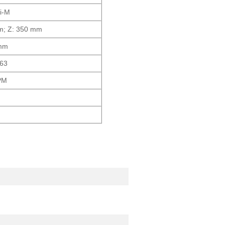
i-M
m; Z: 350 mm
mm
63
PM