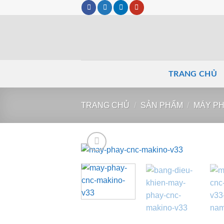
Bỏ
qua
nội
dung
TRANG CHỦ
TRANG CHỦ
/
SẢN PHẨM
/
MÁY P