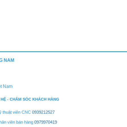
MITSUBISHI
Máy Tiện CNC MITSU
NG NAM
ệt Nam
 HỆ - CHĂM SÓC KHÁCH HÀNG
ỹ thuật viên CNC
0939212527
hân viên bán hàng
0979970419