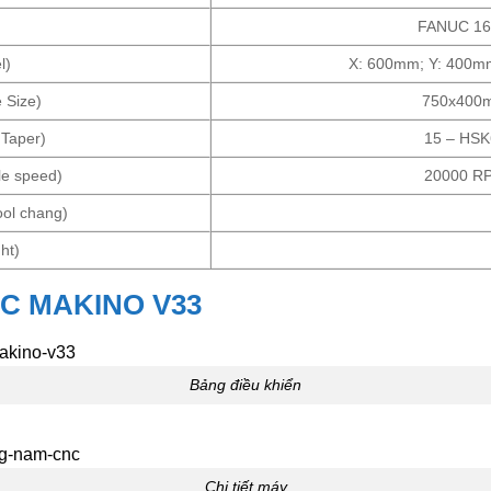
FANUC 16
l)
X: 600mm; Y: 400m
 Size)
750x400
 Taper)
15 – HSK
le speed)
20000 R
ool chang)
ht)
NC MAKINO V33
Bảng điều khiển
Chi tiết máy