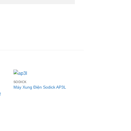
SODICK
Máy Xung Điện Sodick AP3L
R