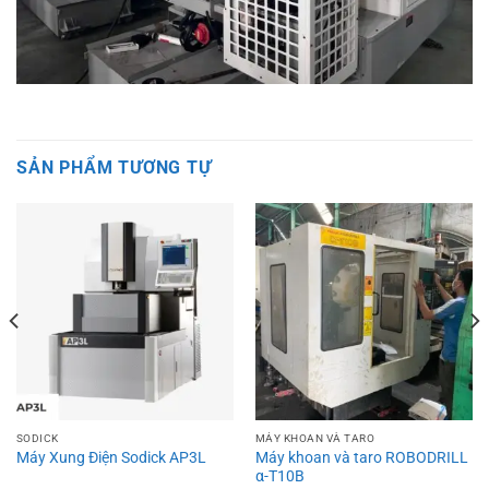
SẢN PHẨM TƯƠNG TỰ
SODICK
MÁY KHOAN VÀ TARO
Máy khoan và taro ROBODRILL
Máy Xung Điện Sodick AP3L
α-T10B