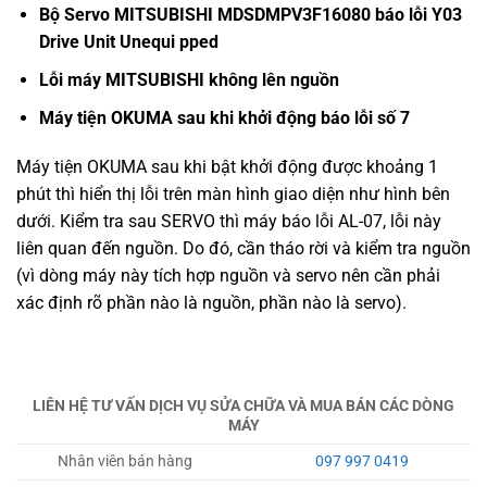
Bộ Servo MITSUBISHI MDSDMPV3F16080 báo lỗi Y03
Drive Unit Unequi pped
Lỗi máy MITSUBISHI không lên nguồn
Máy tiện OKUMA sau khi khởi động báo lỗi số 7
Máy tiện OKUMA sau khi bật khởi động được khoảng 1
phút thì hiển thị lỗi trên màn hình giao diện như hình bên
dưới. Kiểm tra sau SERVO thì máy báo lỗi AL-07, lỗi này
liên quan đến nguồn. Do đó, cần tháo rời và kiểm tra nguồn
(vì dòng máy này tích hợp nguồn và servo nên cần phải
xác định rõ phần nào là nguồn, phần nào là servo).
LIÊN HỆ TƯ VẤN DỊCH VỤ SỬA CHỮA VÀ MUA BÁN CÁC DÒNG
MÁY
Nhân viên bán hàng
097 997 0419