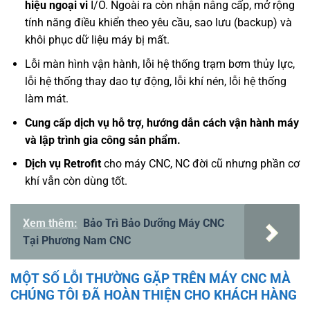
hiệu ngoại vi
I/O. Ngoài ra còn nhận nâng cấp, mở rộng
tính năng điều khiển theo yêu cầu, sao lưu (backup) và
khôi phục dữ liệu máy bị mất.
Lỗi màn hình vận hành, lỗi hệ thống trạm bơm thủy lực,
lỗi hệ thống thay dao tự động, lỗi khí nén, lỗi hệ thống
làm mát.
Cung cấp dịch vụ hỗ trợ, hướng dẫn cách vận hành máy
và lập trình gia công sản phẩm.
Dịch vụ Retrofit
cho máy CNC, NC đời cũ nhưng phần cơ
khí vẫn còn dùng tốt.
Xem thêm:
Bảo Trì Bảo Dưỡng Máy CNC
Tại Phương Nam CNC
MỘT SỐ LỖI THƯỜNG GẶP TRÊN MÁY CNC MÀ
CHÚNG TÔI ĐÃ HOÀN THIỆN CHO KHÁCH HÀNG