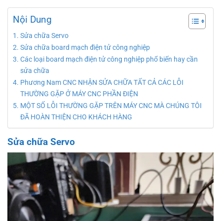
Nội Dung
Sửa chữa Servo
Sửa chữa board mạch điện tử công nghiệp
Các loại board mạch điện tử công nghiệp phổ biến hay cần
sửa chữa
Phương Nam CNC NHẬN SỬA CHỮA TẤT CẢ CÁC LỖI
THƯỜNG GẶP Ở MÁY CNC PHẦN ĐIỆN
MỘT SỐ LỖI THƯỜNG GẶP TRÊN MÁY CNC MÀ CHÚNG TÔI
ĐÃ HOÀN THIỆN CHO KHÁCH HÀNG
Sửa chữa Servo