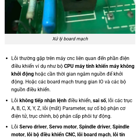
Xử lý board mạch
Lỗi thường gặp trên máy cnc liên quan đến phần điện
điều khiển ví dụ như bộ
CPU máy tính khiến máy không
khởi động
hoặc cần thời gian ngâm nguồn để khởi
động. Hoặc các board mạch trung gian IO và các bộ
nguồn điều khiển.
Lỗi
không tiếp nhận lệnh
điều khiển,
sai số
, lỗi các trục
A, B, C, X, Y, Z, lỗi (mất) Parameter, sự cố bộ phận cơ
điện tử, trục chính, bộ phận cấp phôi tự động.
Lỗi
Servo driver
,
Servo motor
,
Spindle driver
,
Spindle
motor
,
lỗi bộ điều khiển CNC
,
lỗi board mạch
,
lỗi tín