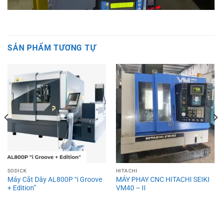
SẢN PHẨM TƯƠNG TỰ
SODICK
HITACHI
Máy Cắt Dây AL800P “i Groove
MÁY PHAY CNC HITACHI SEIKI
+ Edition”
VM40 – II