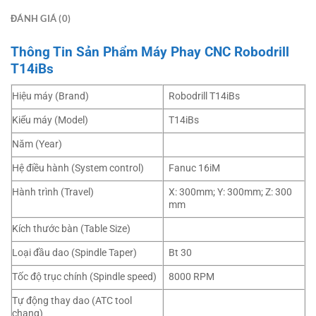
ĐÁNH GIÁ (0)
Thông Tin Sản Phẩm Máy Phay CNC Robodrill
T14iBs
Hiệu máy (Brand)
Robodrill T14iBs
Kiểu máy (Model)
T14iBs
Năm (Year)
Hệ điều hành (System control)
Fanuc 16iM
Hành trình (Travel)
X: 300mm; Y: 300mm; Z: 300
mm
Kích thước bàn (Table Size)
Loại đầu dao (Spindle Taper)
Bt 30
Tốc độ trục chính (Spindle speed)
8000 RPM
Tự động thay dao (ATC tool
chang)